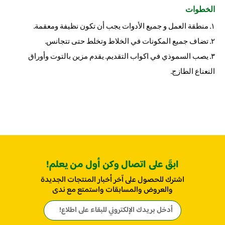
الخطوات
١. ﻣﻨﻄﻘﺔ اﻟﻌﻤﻞ و ﺟﻤﯿﻊ اﻷدوات ﯾﺠﺐ أن ﺗﻜﻮن ﻧﻈﯿﻔﺔ وﻣﻌﻘﻤﺔ.
٢. تضاف جميع المكونات في الخلاط وتخلط حتى تتجانس.
٣. يصب السموذي في اكواب التقديم. يقدم مزين بالتوت وأوراق
النعناع الطازج.
ابقَ على اتصال وكن أول من يعلم!
اشترك للحصول على آخر أخبار المنتجات الجديدة
والعروض والمسابقات واستمتع مع ندى