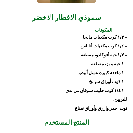
سموذي الافطار الاخضر
المكونات
– ١/٢ كوب مكعبات مانجا
– ١/٤ كوب مكعبات أناناس
– ١/٢ حبة أفوكادو، مقطعة
– ١ حبة موز، مقطعة
– ١ ملعقة كبيرة عسل أبيض
– ١ كوب أوراق سبانخ
– ١ ١/٤ كوب حليب شوفان من ندى
للتزيين:
توت احمر وازرق وأوراق نعناع
المنتج المستخدم