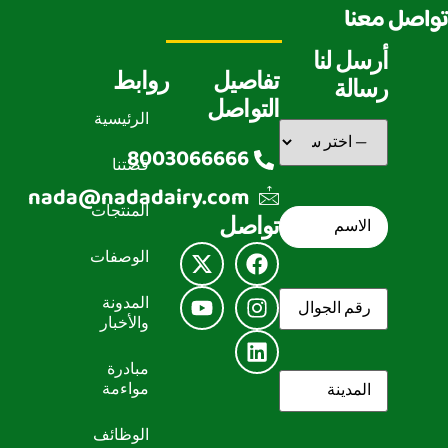
تواصل معنا
أرسل لنا
تفاصيل
روابط
رسالة
التواصل
الرئيسية
سبب
التواصل
(مطلوب)
8003066666
قصتنا
nada@nadadairy.com
المنتجات
الاسم
(مطلوب)
تواصل
الوصفات
رقم
المدونة
الجوال
(مطلوب)
والأخبار
مبادرة
المدينة
(مطلوب)
مواءمة
الوظائف