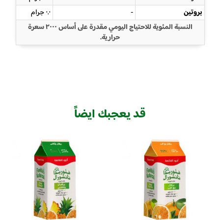
بروتين
-
٠.٠ جرام
النسبة المئوية للاحتياج اليومي مقدرة على أساس ٢٠٠٠ سعرة
حرارية.
قد يعجبك ايضاً