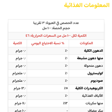
المعلومات الغذائية
عدد الحصص في العبوة: ٣ تقريبا
حجم الحصة: ١٠٠ مل
الكمية لكل ١٠٠ مل من السعرات الحرارية: ٤٦
المكونات
% نسبة الاحتياج اليومي
الكمية
الدهون الكلية
٠٪
٠.٠ جرام
منها دهون مشبعة
٠٪
٠.٠ جرام
دهون متحولة
٠٪
٠.٠ جرام
كوليسترول
٠٪
٠.٠ ملجرام
صوديوم
٠٪
٠.٠ ملجرام
الكربوهيدرات الكلية
٥٪
١٢.٠ جرام
الألياف الغذائية
٠٪
٠.٠ جرام
منها سكريات
١٢٪
١١.٠ جرام
سكر مضاف
-
١٠.٠ جرام