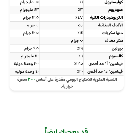
كوليسترول
١٪
١.٥ مليجرام
صوديوم
٣٪
٤٣ مليجرام
الكربوهيدرات الكلية
٤.٧٪
١٢.٥ جرام
الألياف الغذائية
٠.٠٪
٠.٠ جرام
منها سكريات
١٤٪
١٢.٥ جرام
سكر مضاف
٠.٠ جرام
بروتين
١٩٪
٩.٥ جرام
كالسيوم
١١٪
١١٠ مليجرام
فيتامين " أ " حد أقصى
١٢.٥٪
٢٠٠ وحدة دولية
فيتامين " د " حد أقصى
٢٠٪
٤٠ وحدة دولية
٢٠٠٠
النسبة المئوية للاحتياج اليومي مقدرة على أساس
سعرة
حرارية.
قد يعجبك ايضاً