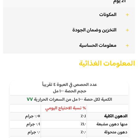
21 يوم
المكونات
التخزين وضمان الجودة
معلومات الحساسية
المعلومات الغذائية
عدد الحصص في العبوة ٤ تقريباً
حجم الحصة ١٠٠ مل
٧٧
الكمية لكل حصة ١٠٠ مل من السعرات الحرارية
% نسبة الاحتياج اليومي
الدهون الكلية
٠.١٪
٠.٠٥ جرام
منها دهون مشبعة
١.٠٪
٠.٠١ جرام
دهون متحولة
٠.٠٪
٠.٠ جرام