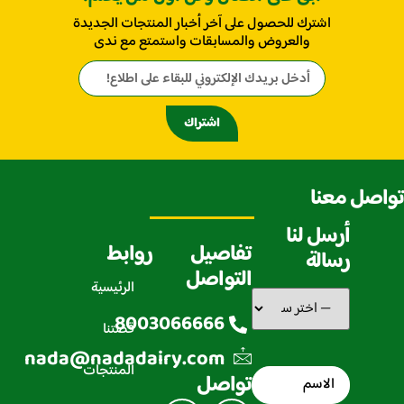
اشترك للحصول على آخر أخبار المنتجات الجديدة
والعروض والمسابقات واستمتع مع ندى
اشتراك
تواصل معنا
أرسل لنا
تفاصيل
روابط
رسالة
التواصل
الرئيسية
سبب
التواصل
(مطلوب)
8003066666
قصتنا
nada@nadadairy.com
المنتجات
الاسم
(مطلوب)
تواصل