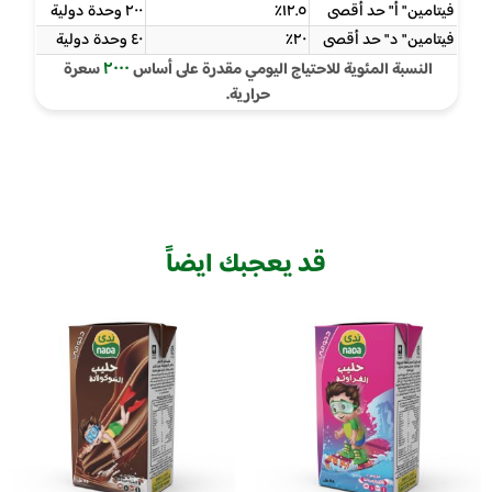
فيتامين " أ " حد أقصى
١٢.٥٪
٢٠٠ وحدة دولية
فيتامين " د " حد أقصى
٢٠٪
٤٠ وحدة دولية
٢٠٠٠
النسبة المئوية للاحتياج اليومي مقدرة على أساس
سعرة
حرارية.
قد يعجبك ايضاً