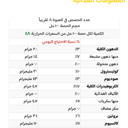
المعلومات الغذائية
عدد الحصص في العبوة ٨ تقريباً
حجم الحصة ١٠٠ مل
٤٨
الكمية لكل حصة ١٠٠ مل من السعرات الحرارية
% نسبة الاحتياج اليومي
الدهون الكلية
٣٪
٢.٠ جرام
منها دهون مشبعة
٧٪
١.٤ جرام
دهون متحولة
٠.٠٪
٠.٠ جرام
كوليسترول
١٠٪
٣٠ مليجرام
صوديوم
٣٪
٤٣ مليجرام
الكربوهيدرات الكلية
١.٧٪
٤.٥ جرام
الألياف الغذائية
٠.٠٪
٠.٠ جرام
منها سكريات
٥٪
٤.٥ جرام
سكر مضاف
٠.٠ جرام
بروتين
٦٪
٣.١ جرام
كالسيوم
١١٪
١١٠ مليجرام