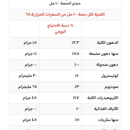
حجم الحصة ١٠٠ مل
الكمية لكل حصة ١٠٠ مل من السعرات الحرارية ٦٨
% نسبة الاحتياج
اليومي
الدهون الكلية
٢.٣٪
١.٥ جرام
منها دهون مشبعة
٥.٥٪
١.١ جرام
دهون متحولة
٠.٠٪
٠.٠ جرام
كوليسترول
١٠٪
٣٠ مليجرام
صوديوم
٣٪
٦٥ مليجرام
الكربوهيدرات الكلية
١.٧٪
٤.٥ جرام
الألياف الغذائية
٠٪
٠.٠ جرام
منها سكريات
٥٪
٤.٥ جرام