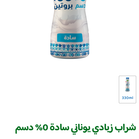
330ml
شراب زبادي يوناني سادة 0% دسم