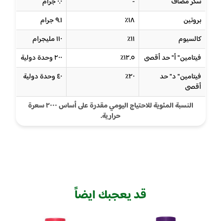
سكر مضاف
-
٠.٠ جرام
بروتين
١٨٪
٩.١ جرام
كالسيوم
١١٪
١١٠ مليجرام
فيتامين " أ " حد أقصى
١٢.٥٪
٢٠٠ وحدة دولية
فيتامين " د " حد
٢٠٪
٤٠ وحدة دولية
أقصى
النسبة المئوية للاحتياج اليومي مقدرة على أساس ٢٠٠٠ سعرة
حرارية.
قد يعجبك ايضاً