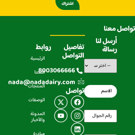
اشتراك
تواصل معنا
أرسل لنا
تفاصيل
روابط
رسالة
التواصل
الرئيسية
سبب
التواصل
(مطلوب)
8003066666
قصتنا
nada@nadadairy.com
المنتجات
الاسم
(مطلوب)
تواصل
الوصفات
رقم
المدونة
الجوال
(مطلوب)
والأخبار
مبادرة